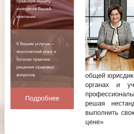
правовую защиту
интересов Вашей
компании.
К Вашим услугам –
многолетний опыт и
богатая практика
решения правовых
общей юрисдикц
вопросов.
органах и у
профессионал
Подробнее
решая нестан
выполнить свою
цене»