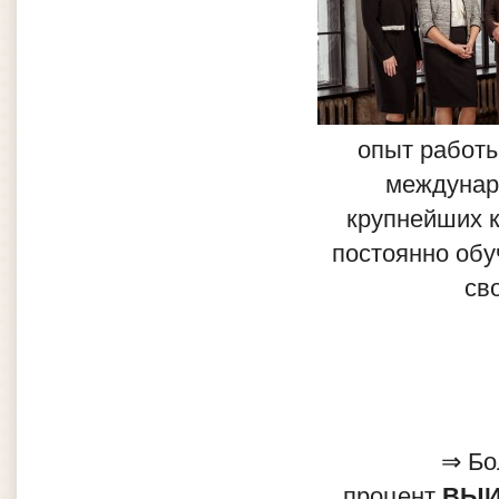
опыт работы
междунаро
крупнейших к
постоянно об
св
⇒ Бо
процент
ВЫИ